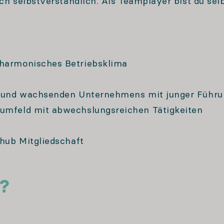
ich selbstverständlich. Als Teamplayer bist du selb
 harmonisches Betriebsklima
en und wachsenden Unternehmens mit junger Führ
sumfeld mit abwechslungsreichen Tätigkeiten
lhub Mitgliedschaft
e?